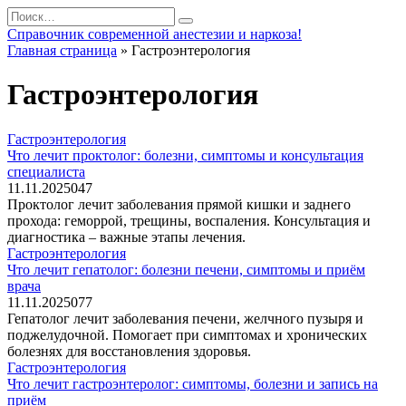
Перейти
Search
к
for:
Справочник современной анестезии и наркоза!
содержанию
Главная страница
»
Гастроэнтерология
Гастроэнтерология
Гастроэнтерология
Что лечит проктолог: болезни, симптомы и консультация
специалиста
11.11.2025
0
47
Проктолог лечит заболевания прямой кишки и заднего
прохода: геморрой, трещины, воспаления. Консультация и
диагностика – важные этапы лечения.
Гастроэнтерология
Что лечит гепатолог: болезни печени, симптомы и приём
врача
11.11.2025
0
77
Гепатолог лечит заболевания печени, желчного пузыря и
поджелудочной. Помогает при симптомах и хронических
болезнях для восстановления здоровья.
Гастроэнтерология
Что лечит гастроэнтеролог: симптомы, болезни и запись на
приём