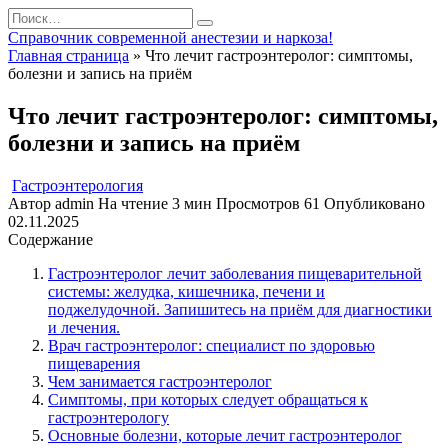
Перейти
Search
к
for:
Справочник современной анестезии и наркоза!
содержанию
Главная страница
»
Что лечит гастроэнтеролог: симптомы,
болезни и запись на приём
Что лечит гастроэнтеролог: симптомы,
болезни и запись на приём
Гастроэнтерология
Автор
admin
На чтение
3 мин
Просмотров
61
Опубликовано
02.11.2025
Содержание
Гастроэнтеролог лечит заболевания пищеварительной
системы: желудка, кишечника, печени и
поджелудочной. Запишитесь на приём для диагностики
и лечения.
Врач гастроэнтеролог: специалист по здоровью
пищеварения
Чем занимается гастроэнтеролог
Симптомы, при которых следует обращаться к
гастроэнтерологу
Основные болезни, которые лечит гастроэнтеролог