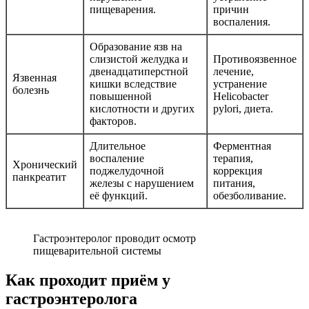
пищеварения.
причин
воспаления.
Образование язв на
слизистой желудка и
Противоязвенное
двенадцатиперстной
лечение,
Язвенная
кишки вследствие
устранение
болезнь
повышенной
Helicobacter
кислотности и других
pylori, диета.
факторов.
Длительное
Ферментная
воспаление
терапия,
Хронический
поджелудочной
коррекция
панкреатит
железы с нарушением
питания,
её функций.
обезболивание.
Гастроэнтеролог проводит осмотр
пищеварительной системы
Как проходит приём у
гастроэнтеролога