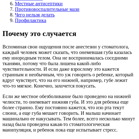
Местные антисептики
Противовоспалительные мази
Чего нельзя делать
Профилактика
Почему это случается
Вспоминая свои ощущения после анестезии у стоматолога,
каждый человек может сказать, что онемевшая губа казалась
ему инородным телом. Она не воспринималась соседними
тканями, потому что была лишена какой-либо
чувствительности. И если даже взрослому это кажется
странным и необычным, что уж говорить о ребенке, который
вдруг чувствует, что на его нижней, например, губе лежит
что-то мягкое. Конечно, захочется покусать.
Если же местное обезболивание было проведено на нижней
челюсти, то онемевает нижняя губа. И это для ребенка еще
более странно. Ему постоянно кажется, что изо рта текут
слюни, а еще губа мешает говорить. И малыш начинает
машинально ее накусывать. Тем более, всего несколько минут
назад была проведена какая-то стоматологическая
манипуляция, и ребенок пока еще испытывает стресс.