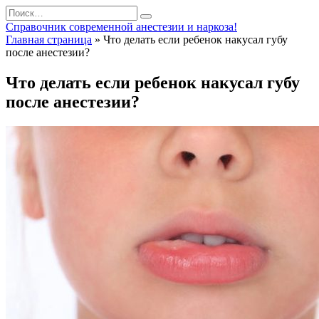
Перейти
Search
к
for:
Справочник современной анестезии и наркоза!
содержанию
Главная страница
»
Что делать если ребенок накусал губу
после анестезии?
Что делать если ребенок накусал губу
после анестезии?