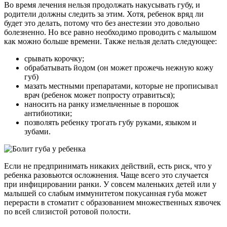
Во время лечения нельзя продолжать накусывать губу, и
родители должны следить за этим. Хотя, ребенок вряд ли
будет это делать, потому что без анестезии это довольно
болезненно. Но все равно необходимо проводить с малышом
как можно больше времени. Также нельзя делать следующее:
срывать корочку;
обрабатывать йодом (он может прожечь нежную кожу
губ)
мазать местными препаратами, которые не прописывал
врач (ребенок может попросту отравиться);
наносить на ранку измельченные в порошок
антибиотики;
позволять ребенку трогать губу руками, языком и
зубами.
Если не предпринимать никаких действий, есть риск, что у
ребенка разовьются осложнения. Чаще всего это случается
при инфицировании ранки. У совсем маленьких детей или у
малышей со слабым иммунитетом покусанная губа может
перерасти в стоматит с образованием множественных язвочек
по всей слизистой ротовой полости.