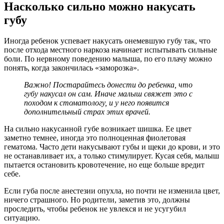
Насколько сильно можно накусать
губу
Иногда ребенок успевает накусать онемевшую губу так, что
после отхода местного наркоза начинает испытывать сильные
боли. По нервному поведению малыша, по его плачу можно
понять, когда закончилась «заморозка».
Важно! Постарайтесь донести до ребенка, что
губу накусал он сам. Иначе малыш свяжет это с
походом к стоматологу, и у него появится
дополнительный страх этих врачей.
На сильно накусанной губе возникает шишка. Ее цвет
заметно темнее, иногда это полноценная фиолетовая
гематома. Часто дети накусывают губы и щеки до крови, и это
не останавливает их, а только стимулирует. Кусая себя, малыш
пытается остановить кровотечение, но еще больше вредит
себе.
Если губа после анестезии опухла, но почти не изменила цвет,
ничего страшного. Но родители, заметив это, должны
проследить, чтобы ребенок не увлекся и не усугубил
ситуацию.