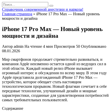
Перейти
Search
к
for:
Справочник современной анестезии и наркоза!
содержанию
Главная страница
»
iPhone 17 Pro Max — Новый уровень
мощности и дизайна
iPhone 17 Pro Max — Новый уровень
мощности и дизайна
Автор
admin
На чтение
4 мин
Просмотров
50
Опубликовано
08.01.2026
Мир смартфонов продолжает стремительно развиваться, и
компания Apple неизменно остается одной из ведущих сил в
этой области. Каждый новый релиз iPhone вызывает
огромный интерес и обсуждения по всему миру. В этом году
Apple представила долгожданный iPhone 17 Pro Max —
устройство, которое обещает стать настоящим
технологическим прорывом. Новый флагман сочетает в себе
передовые технологии, улучшенный дизайн и мощные
характеристики, созданные для удовлетворения потребностей
самых требовательных пользователей.
Содержание