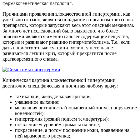
фармакогенетическая патология.
Причинами проявления злокачественной гипертермии, как
уже было сказано, является попадание в организм триггеров –
препаратов, которые запускают весь этот опасный механизм.
За много лет исследований было выявлено, что более
опасными являются именно галогенсодержащие вещества,
которые и развивают реакцию гиперметаболизма. Т.е., если
дать пациенту только сукцинилхолин, у него начнет
развиваться легкий криз, который прекратится после
кратковременного спазма.
Клиническая картина злокачественной гипертермии
достаточно специфическая и понятная любому врачу:
тахикардия, желудочковая аритмия;
учащенное дыхание;
мышечная ригидность (повышенный тонус, напряжение
конечностей);
гипертермия (резкий подъем температуры);
появление «суровой» гримасы на лице;
покраснение, а потом посинение кожи, появление на
ней мраморного рисунка;