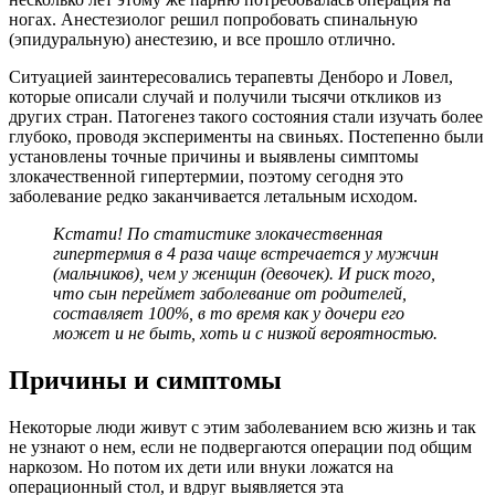
ногах. Анестезиолог решил попробовать спинальную
(эпидуральную) анестезию, и все прошло отлично.
Ситуацией заинтересовались терапевты Денборо и Ловел,
которые описали случай и получили тысячи откликов из
других стран. Патогенез такого состояния стали изучать более
глубоко, проводя эксперименты на свиньях. Постепенно были
установлены точные причины и выявлены симптомы
злокачественной гипертермии, поэтому сегодня это
заболевание редко заканчивается летальным исходом.
Кстати! По статистике злокачественная
гипертермия в 4 раза чаще встречается у мужчин
(мальчиков), чем у женщин (девочек). И риск того,
что сын переймет заболевание от родителей,
составляет 100%, в то время как у дочери его
может и не быть, хоть и с низкой вероятностью.
Причины и симптомы
Некоторые люди живут с этим заболеванием всю жизнь и так
не узнают о нем, если не подвергаются операции под общим
наркозом. Но потом их дети или внуки ложатся на
операционный стол, и вдруг выявляется эта