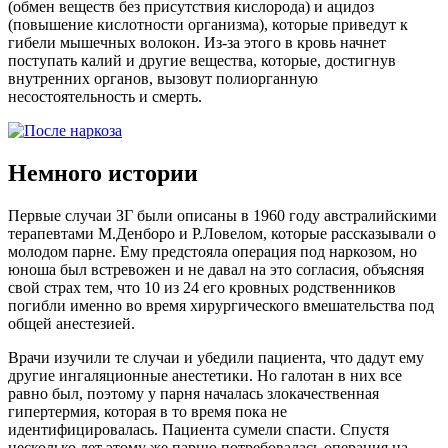
(обмен веществ без присутствия кислорода) и ацидоз
(повышение кислотности организма), которые приведут к
гибели мышечных волокон. Из-за этого в кровь начнет
поступать калий и другие вещества, которые, достигнув
внутренних органов, вызовут полиорганную
несостоятельность и смерть.
Немного истории
Первые случаи ЗГ были описаны в 1960 году австралийскими
терапевтами М.Денборо и Р.Ловелом, которые рассказывали о
молодом парне. Ему предстояла операция под наркозом, но
юноша был встревожен и не давал на это согласия, объясняя
свой страх тем, что 10 из 24 его кровных родственников
погибли именно во время хирургического вмешательства под
общей анестезией.
Врачи изучили те случаи и убедили пациента, что дадут ему
другие ингаляционные анестетики. Но галотан в них все
равно был, поэтому у парня началась злокачественная
гипертермия, которая в то время пока не
идентифицировалась. Пациента сумели спасти. Спустя
несколько лет этому же парню потребовалась операция на