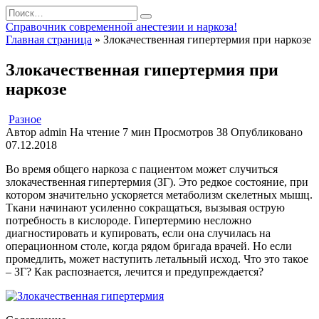
Перейти
Search
к
for:
Справочник современной анестезии и наркоза!
содержанию
Главная страница
»
Злокачественная гипертермия при наркозе
Злокачественная гипертермия при
наркозе
Разное
Автор
admin
На чтение
7 мин
Просмотров
38
Опубликовано
07.12.2018
Во время общего наркоза с пациентом может случиться
злокачественная гипертермия (ЗГ). Это редкое состояние, при
котором значительно ускоряется метаболизм скелетных мышц.
Ткани начинают усиленно сокращаться, вызывая острую
потребность в кислороде. Гипертермию несложно
диагностировать и купировать, если она случилась на
операционном столе, когда рядом бригада врачей. Но если
промедлить, может наступить летальный исход. Что это такое
– ЗГ? Как распознается, лечится и предупреждается?