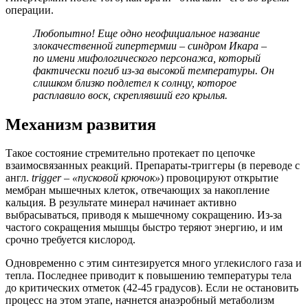
операции.
Любопытно! Еще одно неофициальное название
злокачественной гипертермии – синдром Икара –
по имени мифологического персонажа, который
фактически погиб из-за высокой температуры. Он
слишком близко подлетел к солнцу, которое
расплавило воск, скреплявший его крылья.
Механизм развития
Такое состояние стремительно протекает по цепочке
взаимосвязанных реакций. Препараты-триггеры (в переводе с
англ.
trigger
– «пусковой крючок»
) провоцируют открытие
мембран мышечных клеток, отвечающих за накопление
кальция. В результате минерал начинает активно
выбрасываться, приводя к мышечному сокращению. Из-за
частого сокращения мышцы быстро теряют энергию, и им
срочно требуется кислород.
Одновременно с этим синтезируется много углекислого газа и
тепла. Последнее приводит к повышению температуры тела
до критических отметок (42-45 градусов). Если не остановить
процесс на этом этапе, начнется анаэробный метаболизм