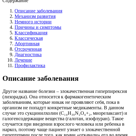
Содержание
Описание заболевания
Механизм развития
Немного истории
Причины и симптомы
Классификация
Классическая
Абортивная
Отсроченная
Диагностика
Лечение
Профилактика
Описание заболевания
Другое название болезни – злокачественная гиперпирексия
(лихорадка). Она относится к фармакогенетическим
заболеваниям, которые никак не проявляют себя, пока в
организм не попадут конкретные медикаменты. В данном
случае это сукцинилхолин (C₁₄H₃₀N₂O₄+₂, миорелаксант) и
галогенсодержащие вещества (галотан, изофлуран). Такое
случается при введении взрослого человека или ребенка в
наркоз, поэтому чаще пациент узнает о злокачественной
гипертермии после того, как врачи «откачали» его во время