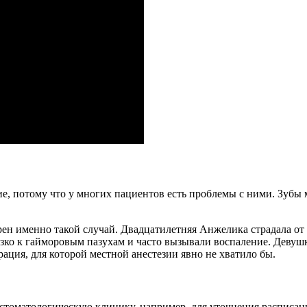
ие, потому что у многих пациентов есть проблемы с ними. Зубы
рен именно такой случай. Двадцатилетняя Анжелика страдала от 
зко к гайморовым пазухам и часто вызывали воспаление. Девуш
ация, для которой местной анестезии явно не хватило бы.
стоматологическую клинику, например, для уточнения расписани