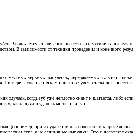
ов. Заключается во введении анестетика в мягкие ткани путем 
вом. В зависимости от техники проведения и конечного резуль
вки местных нервных импульсов, передаваемых пульпой головному
ыка. По мере расщепления компонентов чувствительность постепе
их случаях, когда зуб уже неплотно сидит и шатается, либо есл
етям, когда нужно удалить молочный зуб.
колько (например, при их удалении для подготовки к протезирова
кие ветви нерва, а не единичные импульсы. Это и позволяет охв