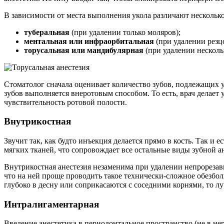
В зависимости от места выполнения укола различают нескольк
туберальная
(при удалении только моляров);
ментальная или инфраорбитальная
(при удалении резц
торусальная или мандибулярная
(при удалении несколь
Стоматолог сначала оценивает количество зубов, подлежащих 
зубов выполняется внеротовым способом. То есть, врач делает у
чувствительность ротовой полости.
Внутрикостная
Звучит так, как будто инъекция делается прямо в кость. Так и 
мягких тканей, что сопровождает все остальные виды зубной а
Внутрикостная анестезия незаменима при удалении непрорезав
что на ней проще проводить такое технически-сложное обезбол
глубоко в десну или соприкасаются с соседними корнями, то л
Интралигаментарная
Введение анестетика в периодонтальное пространство (не в нер