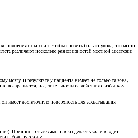
выполнения инъекции. Чтобы снизить боль от укола, это место
тата различают несколько разновидностей местной анестезии
 мозгу. В результате у пациента немеет не только та зона,
нно возвращается, но длительности ее действия с избытком
и он имеет достаточную поверхность для захватывания
нию). Принцип тот же самый: врач делает укол и вводит
атить большую зону.