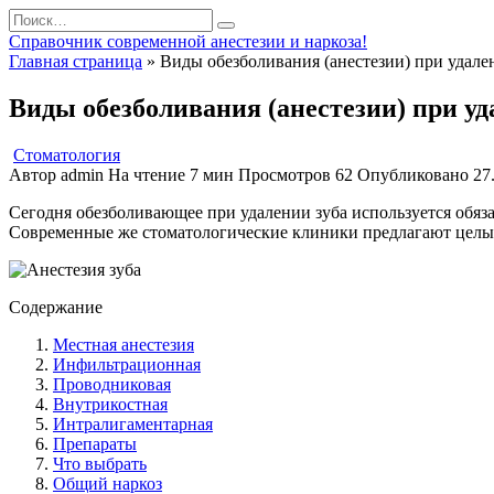
Перейти
Search
к
for:
Справочник современной анестезии и наркоза!
содержанию
Главная страница
»
Виды обезболивания (анестезии) при удале
Виды обезболивания (анестезии) при уд
Стоматология
Автор
admin
На чтение
7 мин
Просмотров
62
Опубликовано
27
Сегодня обезболивающее при удалении зуба используется обяза
Современные же стоматологические клиники предлагают целый
Содержание
Местная анестезия
Инфильтрационная
Проводниковая
Внутрикостная
Интралигаментарная
Препараты
Что выбрать
Общий наркоз