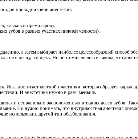
о видов проводниковой анестезии:
ов, клыков и премоляров);
ких зубов в разных участках нижней челюсти).
удалению, а затем выбирает наиболее целесообразный способ об
кол не в десну, а в щеку. Но анатомия челюсти такова, что анест
есть. Игла достигает костной пластинки, которая образует каркас
нестезии. И анестетика нужно в разы меньше.
шихся и неправильно расположенных в тканях десен зубов. Такж
ивание. Но нужно понимать, что внутрикостная анестезия обезбо
учше использовать другой тип обезболивания.
в, а в ткани) под большим давлением, но, несмотря на это, про