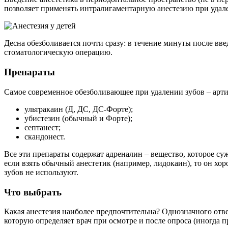
позволяет применять интралигаментарную анестезию при удале
Десна обезболивается почти сразу: в течение минуты после вв
стоматологическую операцию.
Препараты
Самое современное обезболивающее при удалении зубов – арти
ультракаин (Д, ДС, ДС-Форте);
убистезин (обычный и Форте);
септанест;
скандонест.
Все эти препараты содержат адреналин – вещество, которое суж
если взять обычный анестетик (например, лидокаин), то он хо
зубов не используют.
Что выбрать
Какая анестезия наиболее предпочтительна? Однозначного отве
которую определяет врач при осмотре и после опроса (иногда 