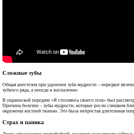
Сложные зубы
Общая анестезия при удалении зуба мудрости – нередкое явлен
зубного ряда, а иногда и воспаление.
В украинской передаче «Я стесняюсь своего тела» был рассмот
Причина болезни – зубы мудрости, которые росли слишком бли
окружены костной тканью. Это была непростая длительная опер
Страх и паника
Люди, страдающие дентофобией, не могут даже просто зайти в 