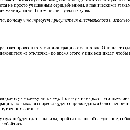
ется не просто учащенным сердцебиением, а паническими атакам
ие манипуляции. В том числе – удалять зубы.
луга, потому что требует присутствия анестезиолога и исполь
, решают провести эту мини-операцию именно так. Они не страд
аходиться «в отключке» во время этого у них возникает, чтобы 
оровому человеку ни к чему. Потому что наркоз – это тяжелое со
ерации, но выход из наркоза будет сопровождаться более непри
внутренних органах.
нужно будет сдать анализы, пройти полное обследование, соблюс
не обойтись.