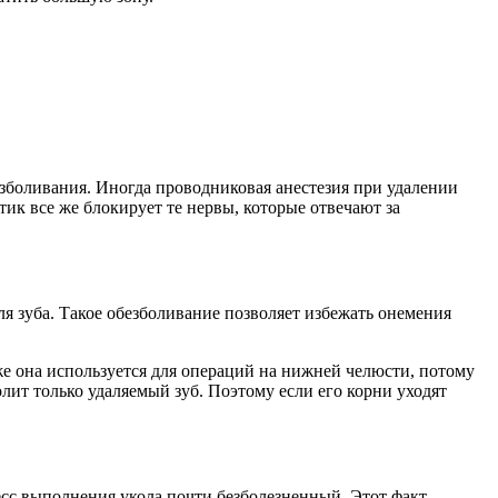
езболивания. Иногда проводниковая анестезия при удалении
етик все же блокирует те нервы, которые отвечают за
 для зуба. Такое обезболивание позволяет избежать онемения
е она используется для операций на нижней челюсти, потому
лит только удаляемый зуб. Поэтому если его корни уходят
цесс выполнения укола почти безболезненный. Этот факт