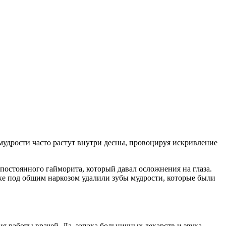
 мудрости часто растут внутри десны, провоцируя искривление
постоянного гайморита, который давал осложнения на глаза.
ке под общим наркозом удалили зубы мудрости, которые были
я работы врачей. Да, запаха больничных лекарств и звука