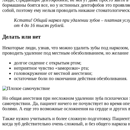
бормашины боятся все, но у истинных дентофобов это проявля
собой, поэтому ему нельзя проводить никакие стоматологическ
Кстати! Общий наркоз при удалении зубов – платная ус
от 4 до 16 тысяч рублей.
Делать или нет
Некоторые люди, узнав, что можно удалить зубы под наркозом
проводить удаление под местным обезболиванием, но желание н
долгое сидение с открытым ртом;
неприятное чувство «заморозки» рта;
головокружение от местной анестезии;
остаточные боли по окончании действия обезболивания.
Но общая анестезия при несложном удалении зуба психически зд
самочувствии. Да, пациент ничего не почувствует во время оп
болями. А еще это возможные осложнения на сердце и других 
Также нужно учитывать и более сложную подготовку. Пациенту 
когда зуб действительно очень сложный, и без общего наркоза 