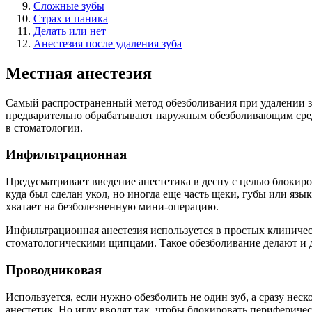
Сложные зубы
Страх и паника
Делать или нет
Анестезия после удаления зуба
Местная анестезия
Самый распространенный метод обезболивания при удалении зуб
предварительно обрабатывают наружным обезболивающим средст
в стоматологии.
Инфильтрационная
Предусматривает введение анестетика в десну с целью блокиро
куда был сделан укол, но иногда еще часть щеки, губы или яз
хватает на безболезненную мини-операцию.
Инфильтрационная анестезия используется в простых клиническ
стоматологическими щипцами. Такое обезболивание делают и д
Проводниковая
Используется, если нужно обезболить не один зуб, а сразу нес
анестетик. Но иглу вводят так, чтобы блокировать периферичес