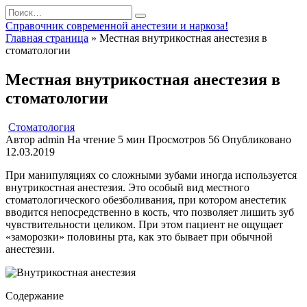
Перейти
Search
к
for:
Справочник современной анестезии и наркоза!
содержанию
Главная страница
»
Местная внутрикостная анестезия в
стоматологии
Местная внутрикостная анестезия в
стоматологии
Стоматология
Автор
admin
На чтение
5 мин
Просмотров
56
Опубликовано
12.03.2019
При манипуляциях со сложными зубами иногда используется
внутрикостная анестезия. Это особый вид местного
стоматологического обезболивания, при котором анестетик
вводится непосредственно в кость, что позволяет лишить зуб
чувствительности целиком. При этом пациент не ощущает
«заморозки» половины рта, как это бывает при обычной
анестезии.
Содержание